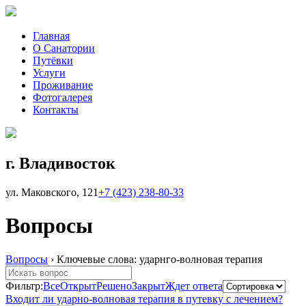
Главная
О Санатории
Путёвки
Услуги
Проживание
Фотогалерея
Контакты
г. Владивосток
ул. Маковского, 121
+7 (423)
238-80-33
Вопросы
Вопросы
›
Ключевые слова: ударнго-волновая терапия
Фильтр:
Все
Открыт
Решено
Закрыт
Ждет ответа
Входит ли ударно-волновая терапия в путевку с лечением?