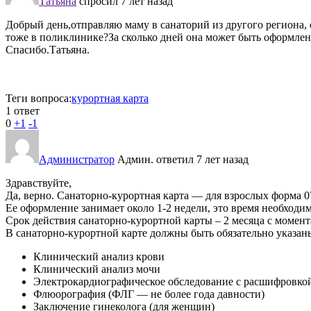
Татьяна
спросил 7 лет назад
Добрый день,отправляю маму в санаторий из другого региона, 
тоже в поликлинике?За сколько дней она может быть оформлена
Спасибо.Татьяна.
Теги вопроса:
курортная карта
1 ответ
0
+1
-1
Администратор
Админ.
ответил 7 лет назад
Здравствуйте,
Да, верно. Санаторно-курортная карта — для взрослых форма 0
Ее оформление занимает около 1-2 недели, это время необходи
Срок действия санаторно-курортной карты – 2 месяца с момент
В санаторно-курортной карте должны быть обязательно указа
Клинический анализ крови
Клинический анализ мочи
Электрокардиографическое обследование с расшифровкой
Флюорография (ФЛГ — не более года давности)
Заключение гинеколога (для женщин)