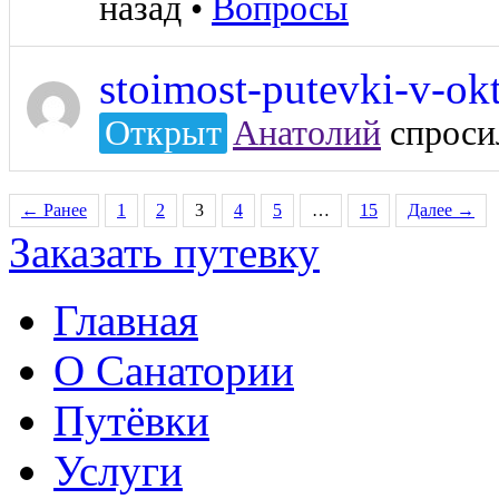
назад
•
Вопросы
stoimost-putevki-v-ok
Открыт
Анатолий
спросил
← Ранее
1
2
3
4
5
…
15
Далее →
Заказать путевку
Главная
О Санатории
Путёвки
Услуги